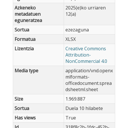
Azkeneko
2025(e)ko urriaren
metadatuen
12(a)
eguneratzea
Sortua
ezezaguna
Formatua
XLSX
Lizentzia
Creative Commons
Attribution-
NonCommercial 4.0
Media type
application/vnd.openx
mlformats-
officedocument.sprea
dsheetml.sheet
Size
1.969.887
Sortua
Duela 10 hilabete
Has views
True
Id
318f8c2b-1fdc-452b-