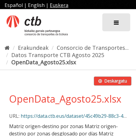
Joan
Español
|
English
|
Euskera
edukira
Erakundeak
Consorcio de Transportes...
Datos Transporte CTB Agosto 2025
OpenData_Agosto25.xlsx
Deskargatu
OpenData_Agosto25.xlsx
URL:
https://data.ctb.eus/dataset/45c49b29-88c3-4d1e-960d-1ae68a6c9b94/resource/318f8c2b-1fdc-452b-b044-5e2d745264f6/download/opendata_agosto25.xlsx
Matriz origen-destino por zonas Matriz origen-
destino por zonas desglosado por días Matriz