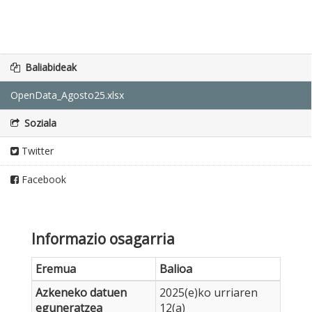
Baliabideak
OpenData_Agosto25.xlsx
Soziala
Twitter
Facebook
Informazio osagarria
Eremua
Balioa
Azkeneko datuen
2025(e)ko urriaren
eguneratzea
12(a)