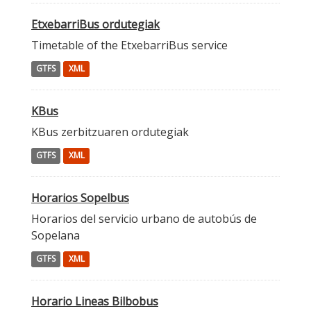
EtxebarriBus ordutegiak
Timetable of the EtxebarriBus service
GTFS
XML
KBus
KBus zerbitzuaren ordutegiak
GTFS
XML
Horarios Sopelbus
Horarios del servicio urbano de autobús de
Sopelana
GTFS
XML
Horario Lineas Bilbobus