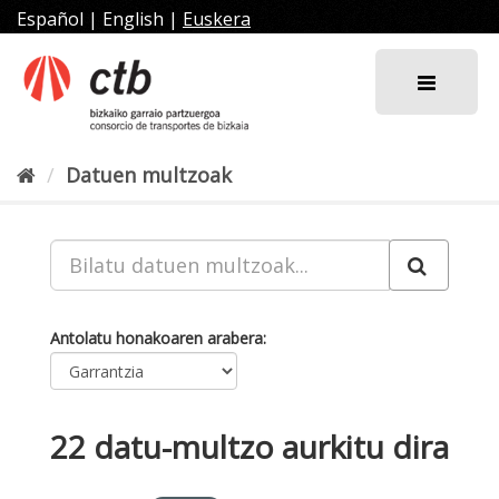
Joan
Español
|
English
|
Euskera
edukira
Datuen multzoak
Antolatu honakoaren arabera
22 datu-multzo aurkitu dira