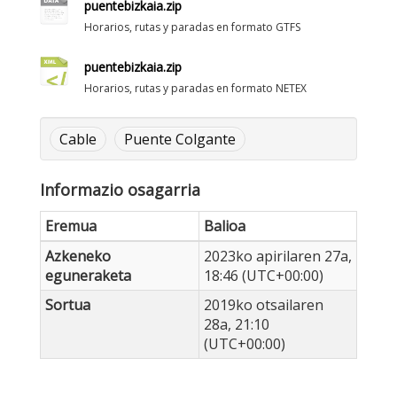
puentebizkaia.zip
Horarios, rutas y paradas en formato GTFS
puentebizkaia.zip
Horarios, rutas y paradas en formato NETEX
Cable
Puente Colgante
Informazio osagarria
Eremua
Balioa
Azkeneko
2023ko apirilaren 27a,
eguneraketa
18:46 (UTC+00:00)
Sortua
2019ko otsailaren
28a, 21:10
(UTC+00:00)