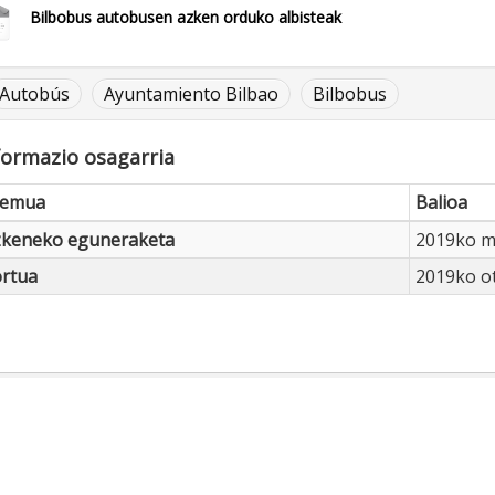
Bilbobus autobusen azken orduko albisteak
Autobús
Ayuntamiento Bilbao
Bilbobus
formazio osagarria
remua
Balioa
zkeneko eguneraketa
2019ko m
rtua
2019ko ot