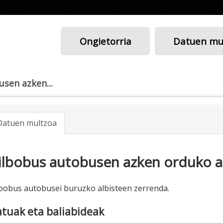
Ongietorria
Datuen mu
sen azken...
Datuen multzoa
ilbobus autobusen azken orduko a
lbobus autobusei buruzko albisteen zerrenda.
tuak eta baliabideak