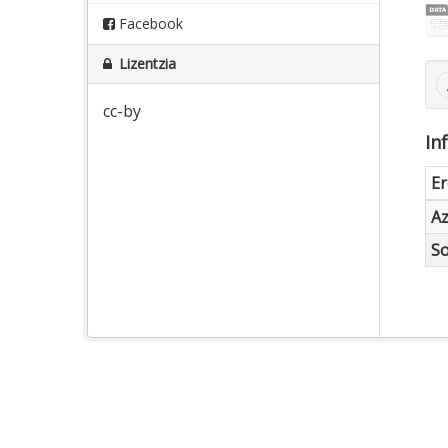
Facebook
Lizentzia
cc-by
In
E
A
So