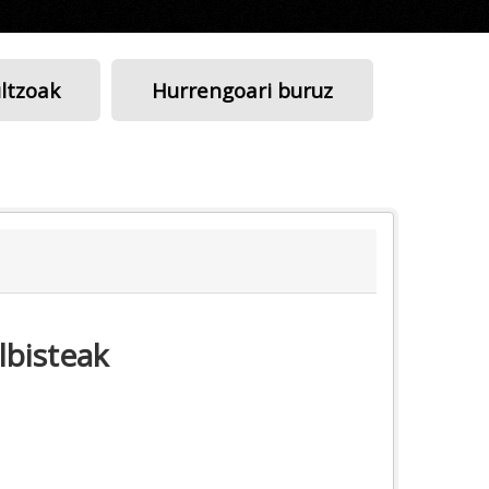
ltzoak
Hurrengoari buruz
lbisteak