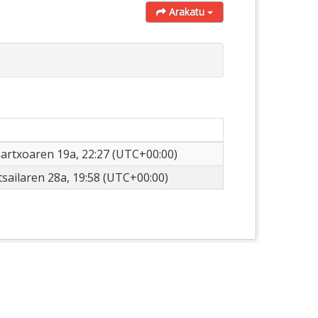
Arakatu
artxoaren 19a, 22:27 (UTC+00:00)
sailaren 28a, 19:58 (UTC+00:00)