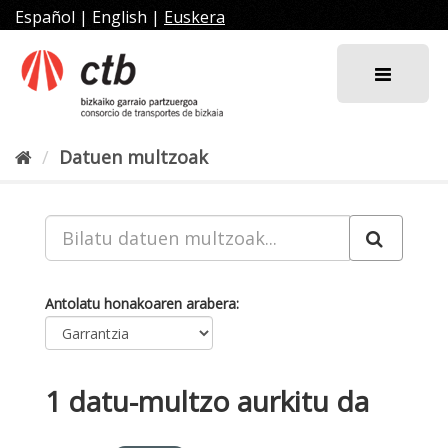
Joan
Español
|
English
|
Euskera
edukira
Datuen multzoak
Antolatu honakoaren arabera
1 datu-multzo aurkitu da