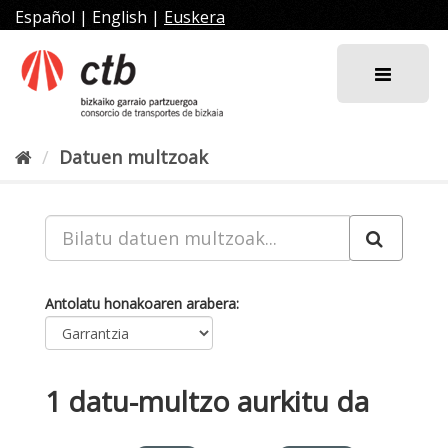
Joan
Español
|
English
|
Euskera
edukira
Datuen multzoak
Antolatu honakoaren arabera
1 datu-multzo aurkitu da