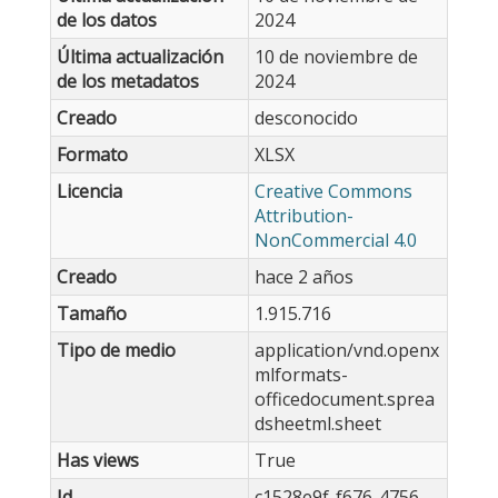
de los datos
2024
Última actualización
10 de noviembre de
de los metadatos
2024
Creado
desconocido
Formato
XLSX
Licencia
Creative Commons
Attribution-
NonCommercial 4.0
Creado
hace 2 años
Tamaño
1.915.716
Tipo de medio
application/vnd.openx
mlformats-
officedocument.sprea
dsheetml.sheet
Has views
True
Id
c1528e9f-f676-4756-