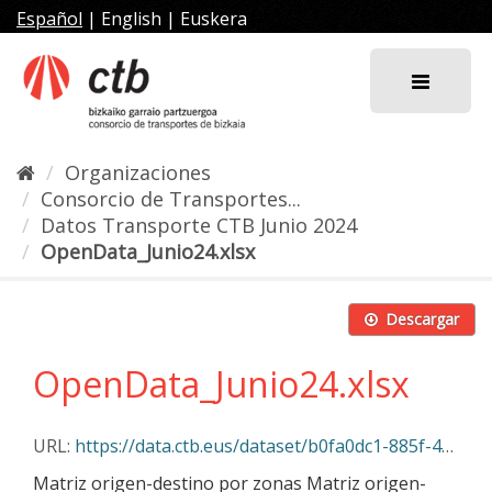
Ir
Español
|
English
|
Euskera
al
contenido
Organizaciones
Consorcio de Transportes...
Datos Transporte CTB Junio 2024
OpenData_Junio24.xlsx
Descargar
OpenData_Junio24.xlsx
URL:
https://data.ctb.eus/dataset/b0fa0dc1-885f-49ac-bee4-ba12ef56b431/resource/c1528e9f-f676-4756-a71d-87104eed0cd5/download/opendata_junio24.xlsx
Matriz origen-destino por zonas Matriz origen-