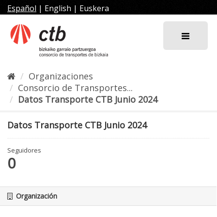
Ir
Español
|
English
|
Euskera
al
contenido
Organizaciones
Consorcio de Transportes...
Datos Transporte CTB Junio 2024
Datos Transporte CTB Junio 2024
Seguidores
0
Organización