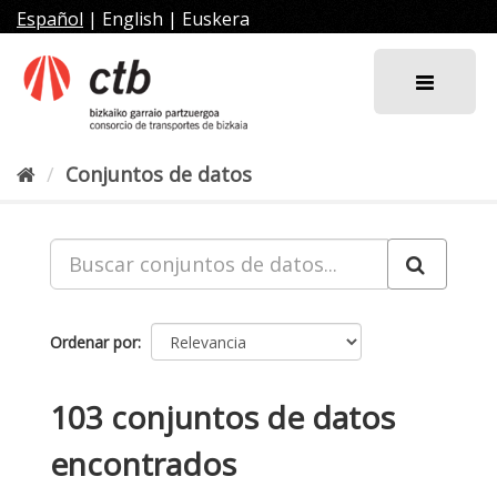
Ir
Español
|
English
|
Euskera
al
contenido
Conjuntos de datos
Ordenar por
103 conjuntos de datos
encontrados