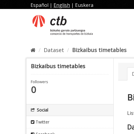
Skip
Español
|
English
|
Euskera
to
content
Dataset
Bizkaibus timetables
Bizkaibus timetables
Followers
0
B
Social
Lis
Twitter
Da