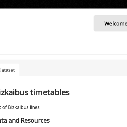
Welcom
Dataset
izkaibus timetables
t of Bizkaibus lines
ta and Resources