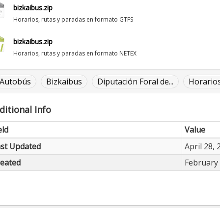
bizkaibus.zip
Horarios, rutas y paradas en formato GTFS
bizkaibus.zip
Horarios, rutas y paradas en formato NETEX
Autobús
Bizkaibus
Diputación Foral de...
Horario
ditional Info
eld
Value
st Updated
April 28,
eated
February 