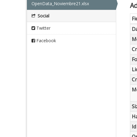
OpenData_Noviembre21.xlsx
Ad
Social
Fi
Twitter
Da
Me
Facebook
Cr
F
Li
Cr
Me
Si
Ha
Id
O