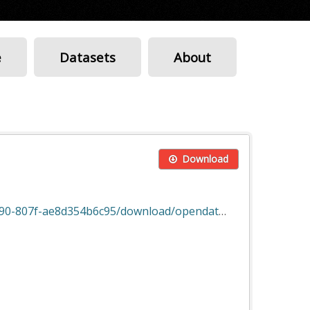
e
Datasets
About
Download
d354b6c95/download/opendata_noviembre21.xlsx