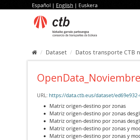
Skip
Español
|
English
|
Euskera
to
content
Dataset
Datos transporte CTB 
OpenData_Noviembre2
URL:
https://data.ctb.eus/dataset/ed69e932-64
Matriz origen-destino por zonas
Matriz origen-destino por zonas desg
Matriz origen-destino por zonas desgl
Matriz origen-destino por zonas y mo
Matriz origen-destino por zonas y mo