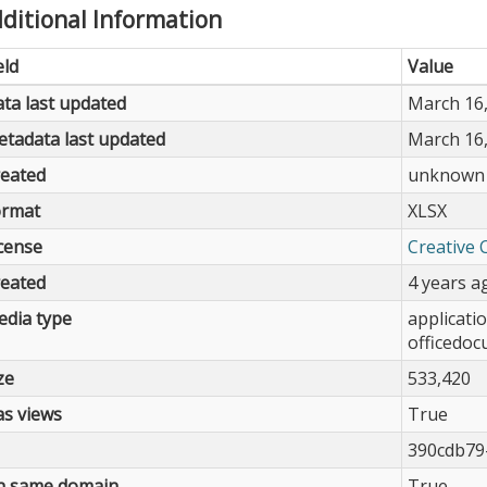
ditional Information
eld
Value
ta last updated
March 16
tadata last updated
March 16
eated
unknown
ormat
XLSX
cense
Creative 
eated
4 years a
dia type
applicati
officedo
ze
533,420
s views
True
390cdb79
n same domain
True