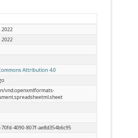
, 2022
, 2022
Commons Attribution 4.0
go
on/vnd.openxmlformats-
cument.spreadsheetml.sheet
-70fd-4090-807f-ae8d354b6c95