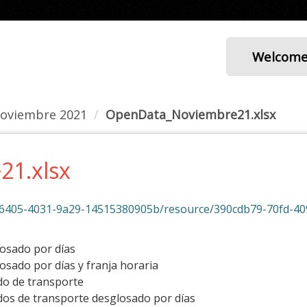
Welcom
noviembre 2021
OpenData_Noviembre21.xlsx
1.xlsx
05-4031-9a29-14515380905b/resource/390cdb79-70fd-4090-807f-ae8
losado por días
osado por días y franja horaria
do de transporte
dos de transporte desglosado por días