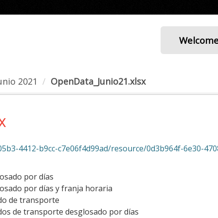
Welcom
unio 2021
OpenData_Junio21.xlsx
x
5b3-4412-b9cc-c7e06f4d99ad/resource/0d3b964f-6e30-4708-9607-
losado por días
osado por días y franja horaria
do de transporte
dos de transporte desglosado por días