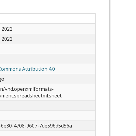
, 2022
, 2022
Commons Attribution 4.0
go
on/vnd.openxmlformats-
cument.spreadsheetml.sheet
-6e30-4708-9607-7de596d5d56a