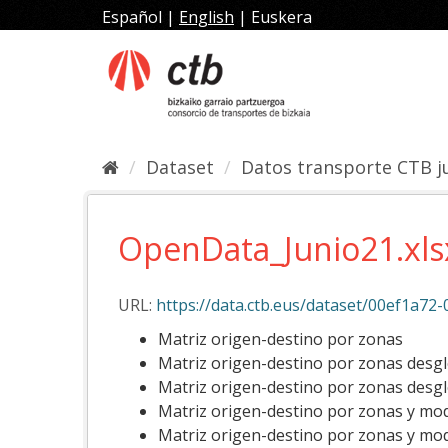
Skip
Español
|
English
|
Euskera
to
content
Dataset
Datos transporte CTB j
OpenData_Junio21.xls
URL:
https://data.ctb.eus/dataset/00ef1a72-0
Matriz origen-destino por zonas
Matriz origen-destino por zonas desg
Matriz origen-destino por zonas desgl
Matriz origen-destino por zonas y mo
Matriz origen-destino por zonas y mo