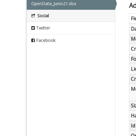
OpenData_Junio21.xlsx
Ad
Social
Fi
Twitter
Da
Me
Facebook
Cr
F
Li
Cr
Me
Si
Ha
Id
O