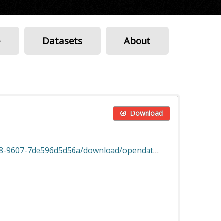
e
Datasets
About
Download
7de596d5d56a/download/opendata_junio21.xlsx