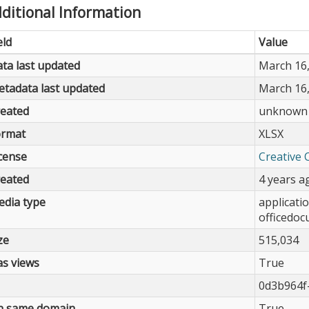
ditional Information
eld
Value
ta last updated
March 16
tadata last updated
March 16
eated
unknown
ormat
XLSX
cense
Creative 
eated
4 years a
dia type
applicati
officedo
ze
515,034
s views
True
0d3b964f
n same domain
True