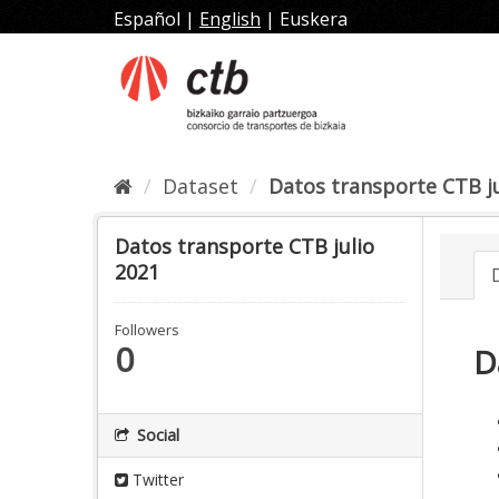
Skip
Español
|
English
|
Euskera
to
content
Dataset
Datos transporte CTB ju
Datos transporte CTB julio
2021
Followers
0
D
Social
Twitter