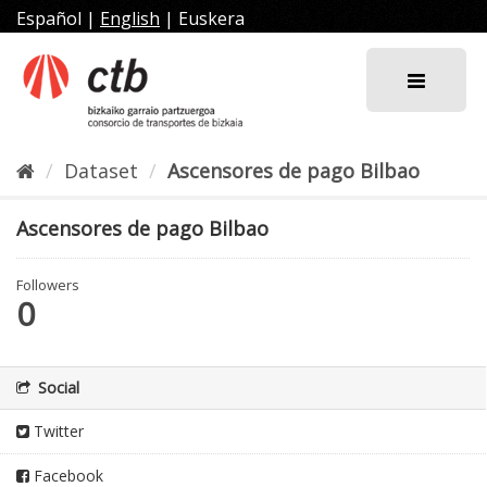
Skip
Español
|
English
|
Euskera
to
content
Dataset
Ascensores de pago Bilbao
Ascensores de pago Bilbao
Followers
0
Social
Twitter
Facebook