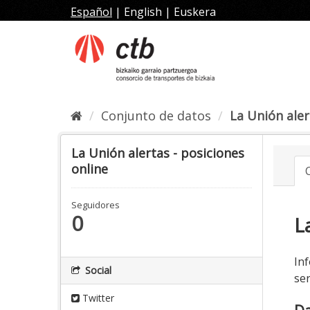
Ir
Español
|
English
|
Euskera
al
contenido
Conjunto de datos
La Unión alert
La Unión alertas - posiciones
online
Seguidores
0
L
Inf
Social
ser
Twitter