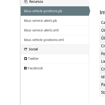
Recursos
kbus-vehicle-positions.pb
In
kbus-service-alerts.pb
C
kbus-service-alerts.xml
Úl
Úl
kbus-vehicle-positions.xml
C
Social
F
Twitter
Li
Facebook
C
Id
Pa
St