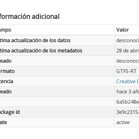
formación adicional
ampo
Valor
tima actualización de los datos
desconoc
tima actualización de los metadatos
28 de abr
reado
desconoc
ormato
GTFS-RT
cencia
Creative 
reado
hace 3 añ
6a5b248e
ckage id
3e9c2315
ate
active