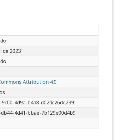
ido
il de 2023
ido
Commons Attribution 4.0
os
-9c00-4d9a-b4d8-d02dc26de239
-db44-4d41-bbae-7b129e00d4b9