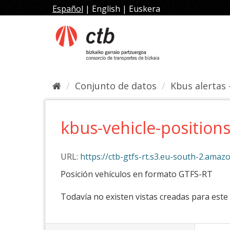
Ir
Español
|
English
|
Euskera
al
contenido
Conjunto de datos
Kbus alertas 
kbus-vehicle-position
URL:
https://ctb-gtfs-rt.s3.eu-south-2.ama
Posición vehículos en formato GTFS-RT
Todavía no existen vistas creadas para este