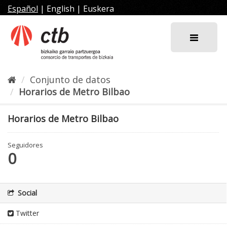
Ir
Español
|
English
|
Euskera
al
contenido
Conjunto de datos
Horarios de Metro Bilbao
Horarios de Metro Bilbao
Seguidores
0
Social
Twitter