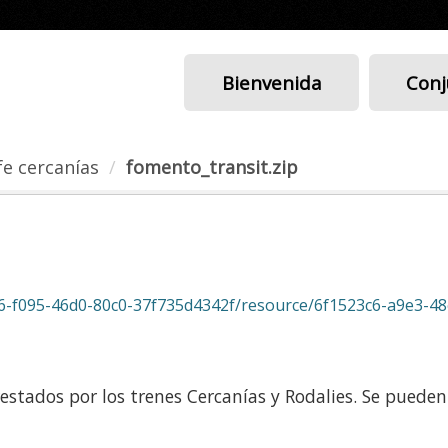
Bienvenida
Conj
fe cercanías
fomento_transit.zip
f095-46d0-80c0-37f735d4342f/resource/6f1523c6-a9e3-48e3-9ac
prestados por los trenes Cercanías y Rodalies. Se puede