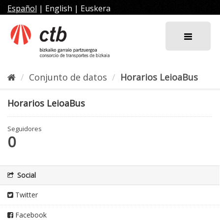
Ir
Español
|
English
|
Euskera
al
contenido
Conjunto de datos
Horarios LeioaBus
Horarios LeioaBus
Seguidores
0
Social
Twitter
Facebook