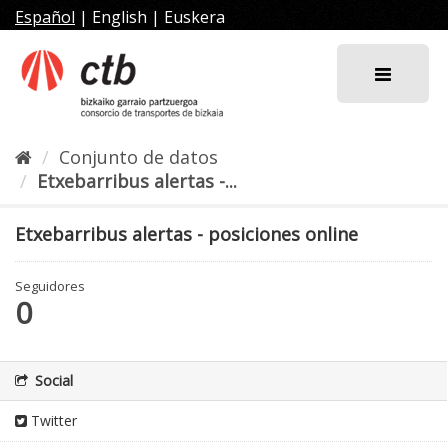
Ir
Español
|
English
|
Euskera
al
contenido
Conjunto de datos
Etxebarribus alertas -...
Etxebarribus alertas - posiciones online
Seguidores
0
Social
Twitter