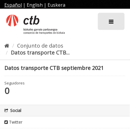
Ir
Español
|
English
|
Euskera
al
contenido
Conjunto de datos
Datos transporte CTB...
Datos transporte CTB septiembre 2021
Seguidores
0
Social
Twitter