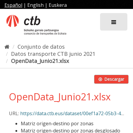
Ir
Español
|
English
|
Euskera
al
contenido
Conjunto de datos
Datos transporte CTB junio 2021
OpenData_Junio21.xlsx
Descargar
OpenData_Junio21.xlsx
URL:
https://data.ctb.eus/dataset/00ef1a72-05b3-4412-b9cc-c7e06f4d99ad/resource/0d3b964f-6e30-4708-9607-7de596d5d56a/download/opendata_junio21.xlsx
Matriz origen-destino por zonas
Matriz origen-destino por zonas desglosado