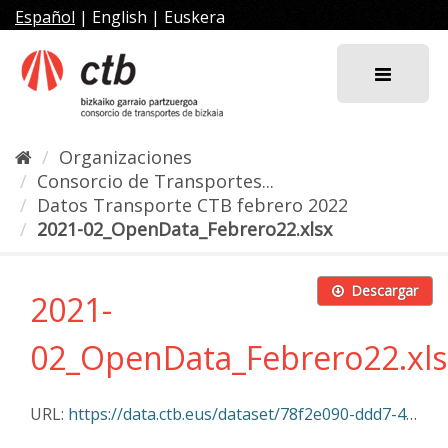
Ir
Español
|
English
|
Euskera
al
contenido
Organizaciones
Consorcio de Transportes...
Datos Transporte CTB febrero 2022
2021-02_OpenData_Febrero22.xlsx
Descargar
2021-
02_OpenData_Febrero22.xls
URL:
https://data.ctb.eus/dataset/78f2e090-ddd7-4664-a999-250bbb7e1d33/resource/200e3887-9bcc-48f6-ac8a-4132d5f20be5/download/2021-02_opendata_febrero22.xlsx