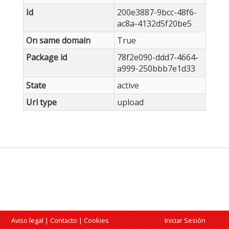
Id
200e3887-9bcc-48f6-
ac8a-4132d5f20be5
On same domain
True
Package id
78f2e090-ddd7-4664-
a999-250bbb7e1d33
State
active
Url type
upload
Aviso legal
|
Contacto
|
Cookies
Iniciar Sesión