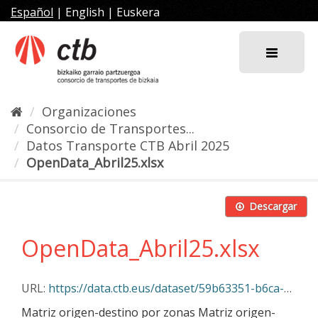
Ir
Español
|
English
|
Euskera
al
contenido
Organizaciones
Consorcio de Transportes...
Datos Transporte CTB Abril 2025
OpenData_Abril25.xlsx
Descargar
OpenData_Abril25.xlsx
URL:
https://data.ctb.eus/dataset/59b63351-b6ca-45d2-a15f-d0c0bf443c8d/resource/e929f1e0-91f5-499a-946d-4b63ede6886a/download/opendata_abril25.xlsx
Matriz origen-destino por zonas Matriz origen-