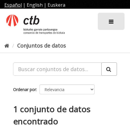
Ir
Español
|
English
|
Euskera
al
contenido
Conjuntos de datos
Ordenar por
1 conjunto de datos
encontrado