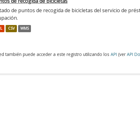
tos de recogida de bicicletas
tado de puntos de recogida de bicicletas del servicio de prés
upación.
L
CSV
WMS
ed también puede acceder a este registro utilizando los
API
(ver
API Do