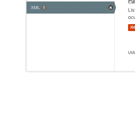
Pun
XML
1
Lis
oc
XM
Ust