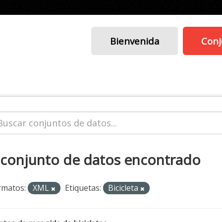
Bienvenida
Conj
 conjunto de datos encontrado
rmatos:
XML
Etiquetas:
Bicicleta