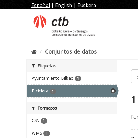
Ir
Español
|
English
|
Euskera
al
contenido
Conjuntos de datos
Etiquetas
Ayuntamiento Bilbao
1
Bicicleta
1
1
Formatos
Fo
CSV
1
WMS
1