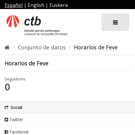
Ir
Español
|
English
|
Euskera
al
contenido
Conjunto de datos
Horarios de Feve
Horarios de Feve
Seguidores
0
Social
Twitter
Facebook