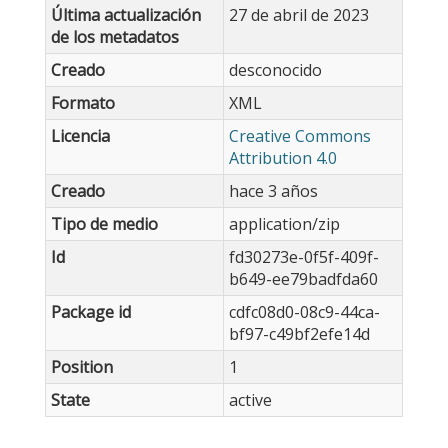
Última actualización
27 de abril de 2023
de los metadatos
Creado
desconocido
Formato
XML
Licencia
Creative Commons
Attribution 4.0
Creado
hace 3 años
Tipo de medio
application/zip
Id
fd30273e-0f5f-409f-
b649-ee79badfda60
Package id
cdfc08d0-08c9-44ca-
bf97-c49bf2efe14d
Position
1
State
active