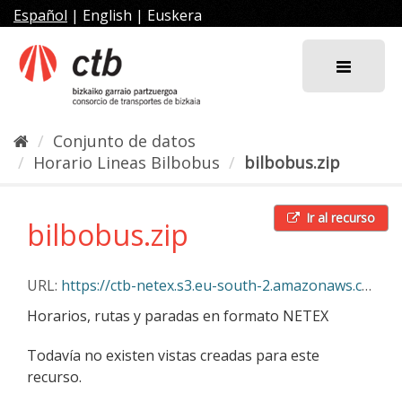
Ir
Español
|
English
|
Euskera
al
contenido
Conjunto de datos
Horario Lineas Bilbobus
bilbobus.zip
Ir al recurso
bilbobus.zip
URL:
https://ctb-netex.s3.eu-south-2.amazonaws.com/bilbobus.zip
Horarios, rutas y paradas en formato NETEX
Todavía no existen vistas creadas para este
recurso.