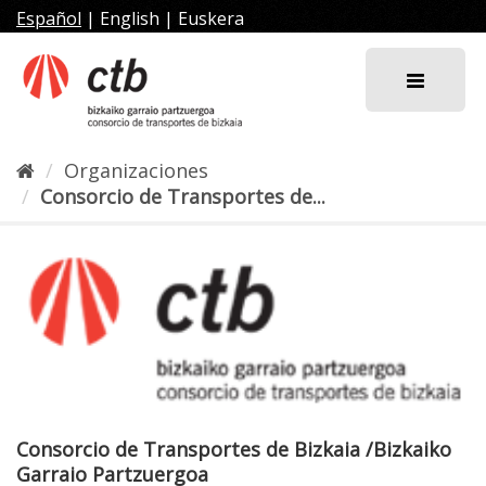
Ir
Español
|
English
|
Euskera
al
contenido
Organizaciones
Consorcio de Transportes de...
Consorcio de Transportes de Bizkaia /Bizkaiko
Garraio Partzuergoa