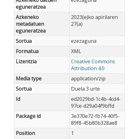
Azkeneko datuen
ezezaguna
eguneratzea
Azkeneko
2023(e)ko apirilaren
metadatuen
27(a)
eguneratzea
Sortua
ezezaguna
Formatua
XML
Lizentzia
Creative Commons
Attribution 4.0
Media type
application/zip
Sortua
Duela 3 urte
Id
ed2029bd-1c4b-4cd4-
97ce-d29a04f9bffd
Package id
3e370e72-fb74-40f5-
89f8-45b80b328ae8
Position
1