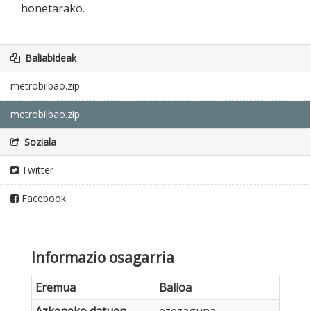
honetarako.
Baliabideak
metrobilbao.zip
metrobilbao.zip
Soziala
Twitter
Facebook
Informazio osagarria
Eremua
Balioa