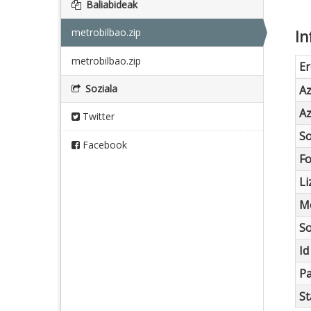
Baliabideak
metrobilbao.zip
In
metrobilbao.zip
E
Soziala
A
A
Twitter
So
Facebook
F
Li
Me
So
Id
Pa
St