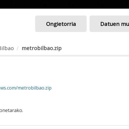
Ongietorria
Datuen mu
Bilbao
metrobilbao.zip
aws.com/metrobilbao.zip
honetarako.