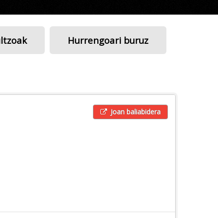
ltzoak
Hurrengoari buruz
Joan baliabidera