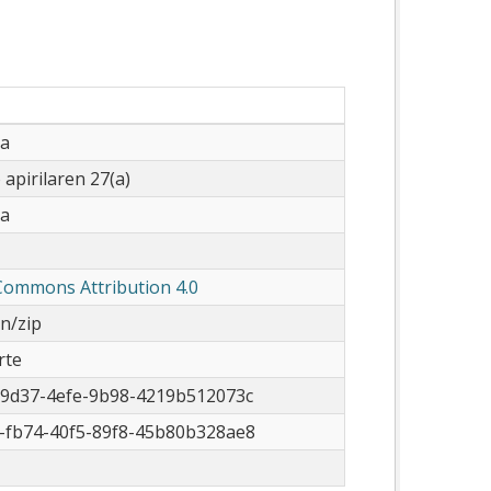
a
 apirilaren 27(a)
a
Commons Attribution 4.0
on/zip
rte
-9d37-4efe-9b98-4219b512073c
-fb74-40f5-89f8-45b80b328ae8