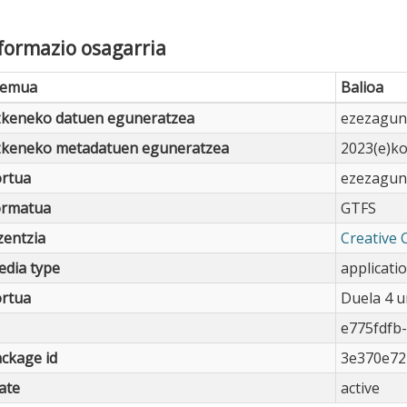
formazio osagarria
remua
Balioa
zkeneko datuen eguneratzea
ezezagun
zkeneko metadatuen eguneratzea
2023(e)ko
rtua
ezezagun
ormatua
GTFS
zentzia
Creative 
dia type
applicati
rtua
Duela 4 u
e775fdfb
ckage id
3e370e72
ate
active