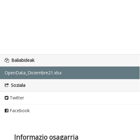
Baliabideak
OpenData_Diciembre21.xlsx
Soziala
Twitter
Facebook
Informazio osagarria