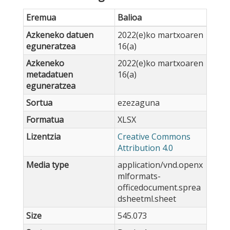
Eremua
Balioa
Azkeneko datuen
2022(e)ko martxoaren
eguneratzea
16(a)
Azkeneko
2022(e)ko martxoaren
metadatuen
16(a)
eguneratzea
Sortua
ezezaguna
Formatua
XLSX
Lizentzia
Creative Commons
Attribution 4.0
Media type
application/vnd.openx
mlformats-
officedocument.sprea
dsheetml.sheet
Size
545.073