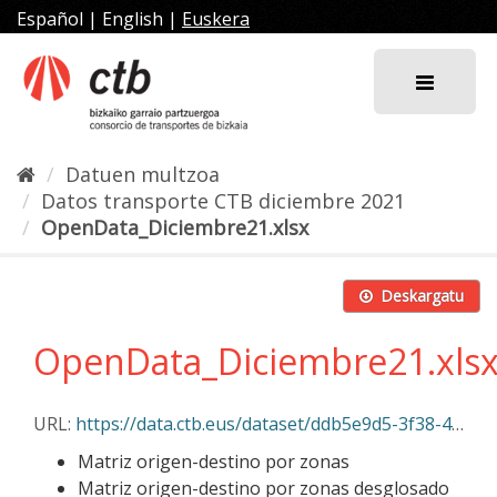
Joan
Español
|
English
|
Euskera
edukira
Datuen multzoa
Datos transporte CTB diciembre 2021
OpenData_Diciembre21.xlsx
Deskargatu
OpenData_Diciembre21.xls
URL:
https://data.ctb.eus/dataset/ddb5e9d5-3f38-4425-a292-59da76779a3a/resource/e264fff1-19cc-4e10-8320-36acbac4f8ad/download/opendata_diciembre21.xlsx
Matriz origen-destino por zonas
Matriz origen-destino por zonas desglosado