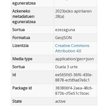
eguneratzea
Azkeneko
2023(e)ko apirilaren
metadatuen
28(a)
eguneratzea
Sortua
ezezaguna
Formatua
GeoJSON
Lizentzia
Creative Commons
Attribution 4.0
Media type
application/geo+json
Sortua
Duela 3 urte
Id
ee565fd3-36f6-430e-
8878-ecfd9ad7e6c1
Package id
383806f4-2aea-48c6-
873b-cf5e51c1bcec
State
active