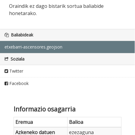
Oraindik ez dago bistarik sortua baliabide
honetarako.
Baliabideak
etxebarri-ascensores.geojson
Soziala
Twitter
Facebook
Informazio osagarria
Eremua
Balioa
Azkeneko datuen
ezezaguna