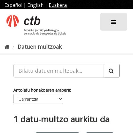
Joan
Español
|
English
|
Euskera
edukira
Datuen multzoak
Antolatu honakoaren arabera
1 datu-multzo aurkitu da