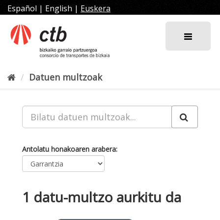
Joan
Español
|
English
|
Euskera
edukira
Datuen multzoak
Antolatu honakoaren arabera
1 datu-multzo aurkitu da