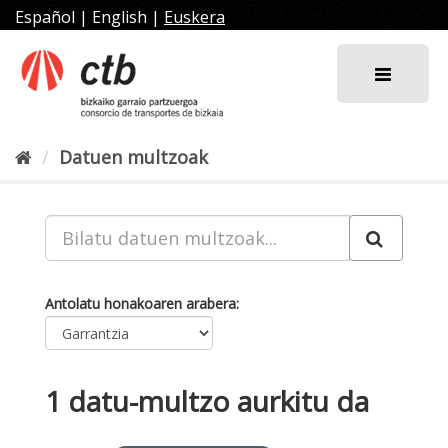
Joan
Español
|
English
|
Euskera
edukira
Datuen multzoak
Antolatu honakoaren arabera
1 datu-multzo aurkitu da