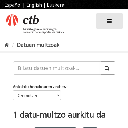
Joan
Español
|
English
|
Euskera
edukira
Datuen multzoak
Antolatu honakoaren arabera
1 datu-multzo aurkitu da