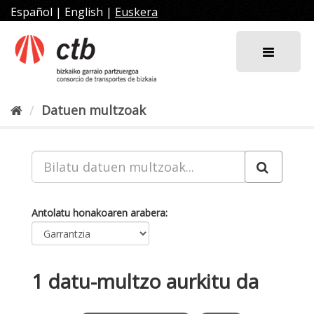
Joan
Español
|
English
|
Euskera
edukira
Datuen multzoak
Antolatu honakoaren arabera
1 datu-multzo aurkitu da