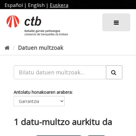
Joan
Español
|
English
|
Euskera
edukira
Datuen multzoak
Antolatu honakoaren arabera
1 datu-multzo aurkitu da