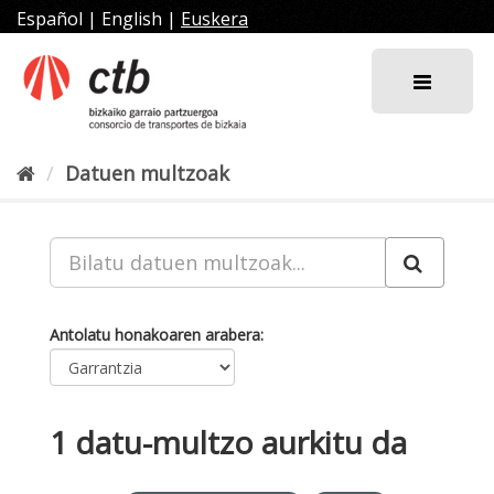
Joan
Español
|
English
|
Euskera
edukira
Datuen multzoak
Antolatu honakoaren arabera
1 datu-multzo aurkitu da