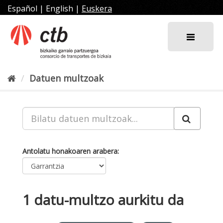
Joan
Español
|
English
|
Euskera
edukira
Datuen multzoak
Antolatu honakoaren arabera
1 datu-multzo aurkitu da