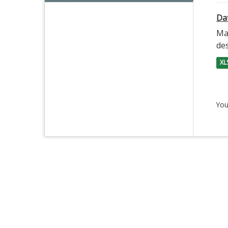
Da
Ma
des
XL
You