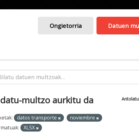
Ongietorria
Datuen mu
 datu-multzo aurkitu da
Antolat
ketak:
datos transporte
noviembre
rmatuak:
XLSX