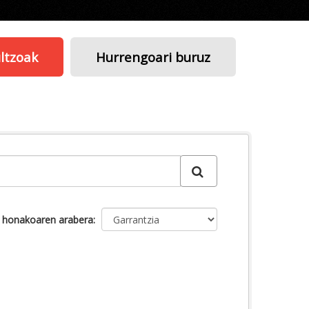
ltzoak
Hurrengoari buruz
u honakoaren arabera