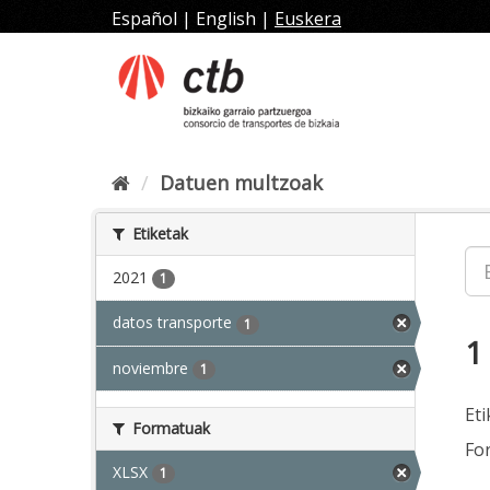
Joan
Español
|
English
|
Euskera
edukira
Datuen multzoak
Etiketak
2021
1
datos transporte
1
1
noviembre
1
Eti
Formatuak
Fo
XLSX
1