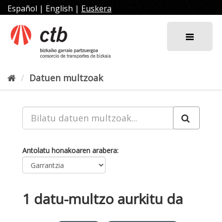
Joan
Español
|
English
|
Euskera
edukira
Datuen multzoak
Antolatu honakoaren arabera
1 datu-multzo aurkitu da