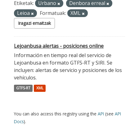
Etiketak:
Urbano
Denbora erreal
Leioa
Formatuak:
XML
Iragazi emaitzak
Lejoanbusa alertas - posiciones online
Información en tiempo real del servicio de
Lejoanbusa en formato GTFS-RT y SIRI. Se
incluyen: alertas de servicio y posiciones de los
vehículos.
GTFS-RT
XML
You can also access this registry using the
API
(see
API
Docs
).