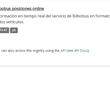
lbobus posiciones online
ormación en tiempo real del servicio de Bilbobus en formato
los vehículos.
FS-RT
pb
 can also access this registry using the
API
(see
API Docs
).