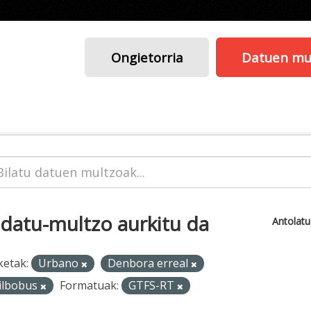
Ongietorria
Datuen mu
 datu-multzo aurkitu da
Antolat
ketak:
Urbano
Denbora erreal
ilbobus
Formatuak:
GTFS-RT