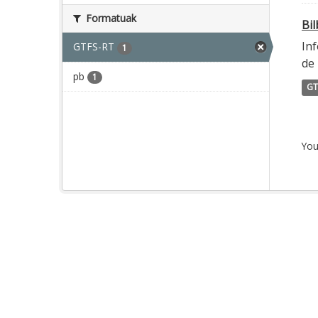
Formatuak
Bi
Inf
GTFS-RT
1
de 
pb
1
GT
You