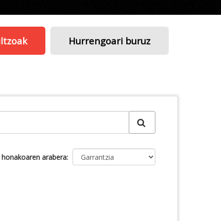
ltzoak
Hurrengoari buruz
u honakoaren arabera