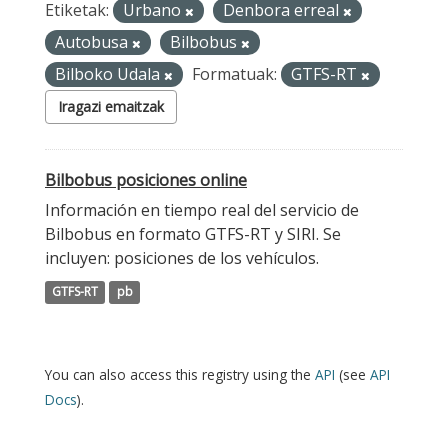
Etiketak:
Urbano
Denbora erreal
Autobusa
Bilbobus
Bilboko Udala
Formatuak:
GTFS-RT
Iragazi emaitzak
Bilbobus posiciones online
Información en tiempo real del servicio de
Bilbobus en formato GTFS-RT y SIRI. Se
incluyen: posiciones de los vehículos.
GTFS-RT
pb
You can also access this registry using the
API
(see
API
Docs
).