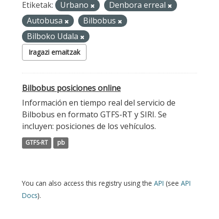
Etiketak:
Urbano
Denbora erreal
Autobusa
Bilbobus
Bilboko Udala
Iragazi emaitzak
Bilbobus posiciones online
Información en tiempo real del servicio de
Bilbobus en formato GTFS-RT y SIRI. Se
incluyen: posiciones de los vehículos.
GTFS-RT
pb
You can also access this registry using the
API
(see
API
Docs
).