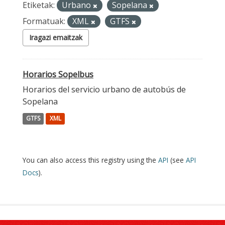
Etiketak:
Urbano
Sopelana
Formatuak:
XML
GTFS
Iragazi emaitzak
Horarios Sopelbus
Horarios del servicio urbano de autobús de
Sopelana
GTFS
XML
You can also access this registry using the
API
(see
API
Docs
).