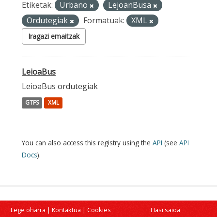
Etiketak:
Urbano
LejoanBusa
Ordutegiak
Formatuak:
XML
Iragazi emaitzak
LeioaBus
LeioaBus ordutegiak
GTFS
XML
You can also access this registry using the
API
(see
API
Docs
).
Lege oharra
|
Kontaktua
|
Cookies
Hasi saioa