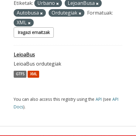
Etiketak:
Urbano
LejoanBusa
Autobusa
Ordutegiak
Formatuak:
XML
Iragazi emaitzak
LeioaBus
LeioaBus ordutegiak
GTFS
XML
You can also access this registry using the
API
(see
API
Docs
).