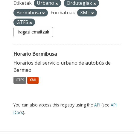
Etiketak:
Urbano
Ordutegiak
Bermibusa
Formatuak:
XML
GTFS
Iragazi emaitzak
Horario Bermibusa
Horarios del servicio urbano de autobús de
Bermeo
GTFS
XML
You can also access this registry using the
API
(see
API
Docs
).